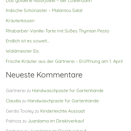
Das goldene Naturjuwel – der Löwenzahn
Indische Schönaster – Malantou Salat
Kräuterkissen
Rhabarber-Vanille-Tarte mit Süßes Thymian Pesto
Endlich ist es soweit…
Waldmeister Eis
Frische Kräuter aus der Gärtnerei – Eröffnung am 1. April
Neueste Kommentare
Gärtnerei
zu
Handwaschpaste für Gartenhände
Claudia
zu
Handwaschpaste für Gartenhände
Gerda Tooley
zu
Kinderleichte Aussaat
Patricia
zu
Juanilama im Direktverkauf
Barbara
zu
Juanilama im Direktverkauf