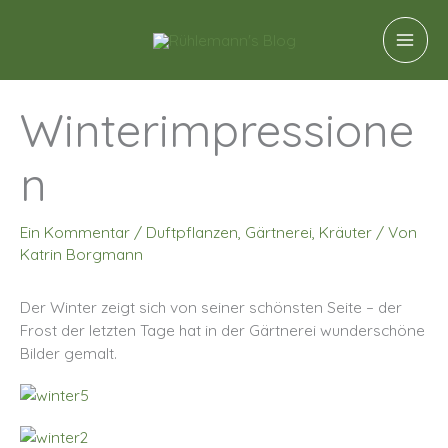
Zum
A
Inhalt
r
springen
c
h
Winterimpressione
i
n
v
Ein Kommentar
/
Duftpflanzen
,
Gärtnerei
,
Kräuter
/ Von
Katrin Borgmann
Der Winter zeigt sich von seiner schönsten Seite – der
Frost der letzten Tage hat in der Gärtnerei wunderschöne
Bilder gemalt.