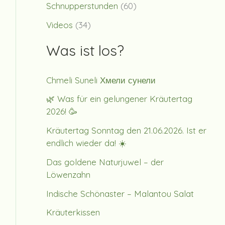
Schnupperstunden
(60)
Videos
(34)
Was ist los?
Chmeli Suneli Хмели сунели
🌿 Was für ein gelungener Kräutertag
2026! 🥳
Kräutertag Sonntag den 21.06.2026. Ist er
endlich wieder da! ☀️
Das goldene Naturjuwel – der
Löwenzahn
Indische Schönaster – Malantou Salat
Kräuterkissen