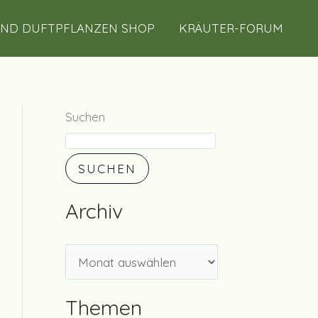
A
UND DUFTPFLANZEN SHOP
KRÄUTER-FORUM
r
c
h
i
Suchen
v
SUCHEN
Archiv
Themen