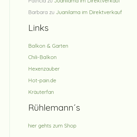
Patricia
zu
Juanilama im Direktverkauf
Barbara
zu
Juanilama im Direktverkauf
Links
Balkon & Garten
Chili-Balkon
Hexenzauber
Hot-pain.de
Kräuterfan
Rühlemann´s
hier gehts zum Shop