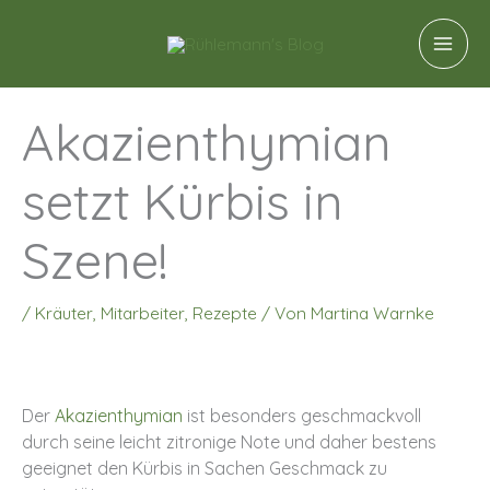
Zum
A
Inhalt
r
springen
c
h
Akazienthymian
i
setzt Kürbis in
v
Szene!
/
Kräuter
,
Mitarbeiter
,
Rezepte
/ Von
Martina Warnke
Der
Akazienthymian
ist besonders geschmackvoll
durch seine leicht zitronige Note und daher bestens
geeignet den Kürbis in Sachen Geschmack zu