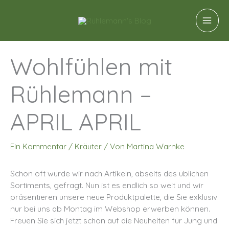
Zum
A
Inhalt
r
springen
c
h
Wohlfühlen mit
i
Rühlemann –
v
APRIL APRIL
Ein Kommentar
/
Kräuter
/ Von
Martina Warnke
Schon oft wurde wir nach Artikeln, abseits des üblichen
Sortiments, gefragt. Nun ist es endlich so weit und wir
präsentieren unsere neue Produktpalette, die Sie exklusiv
nur bei uns ab Montag im Webshop erwerben können.
Freuen Sie sich jetzt schon auf die Neuheiten für Jung und