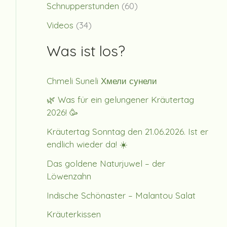
Schnupperstunden
(60)
Videos
(34)
Was ist los?
Chmeli Suneli Хмели сунели
🌿 Was für ein gelungener Kräutertag
2026! 🥳
Kräutertag Sonntag den 21.06.2026. Ist er
endlich wieder da! ☀️
Das goldene Naturjuwel – der
Löwenzahn
Indische Schönaster – Malantou Salat
Kräuterkissen