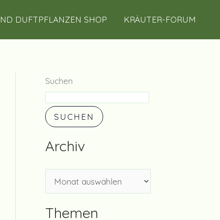
A
UND DUFTPFLANZEN SHOP
KRÄUTER-FORUM
r
c
h
i
Suchen
v
SUCHEN
Archiv
Themen