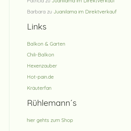
Patricia
zu
Juanilama im Direktverkauf
Barbara
zu
Juanilama im Direktverkauf
Links
Balkon & Garten
Chili-Balkon
Hexenzauber
Hot-pain.de
Kräuterfan
Rühlemann´s
hier gehts zum Shop