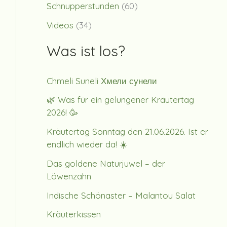
Schnupperstunden
(60)
Videos
(34)
Was ist los?
Chmeli Suneli Хмели сунели
🌿 Was für ein gelungener Kräutertag
2026! 🥳
Kräutertag Sonntag den 21.06.2026. Ist er
endlich wieder da! ☀️
Das goldene Naturjuwel – der
Löwenzahn
Indische Schönaster – Malantou Salat
Kräuterkissen