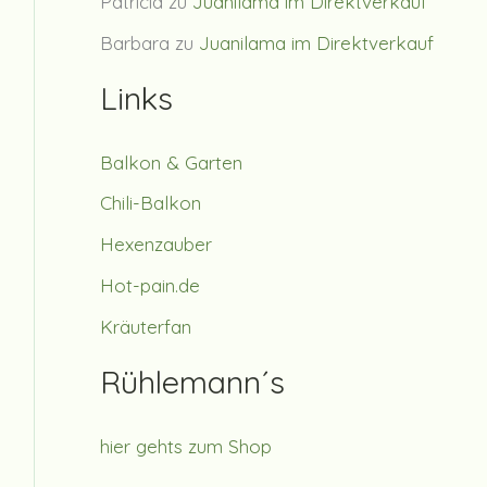
Patricia
zu
Juanilama im Direktverkauf
Barbara
zu
Juanilama im Direktverkauf
Links
Balkon & Garten
Chili-Balkon
Hexenzauber
Hot-pain.de
Kräuterfan
Rühlemann´s
hier gehts zum Shop