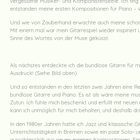
vergessene Musiker- und Komponistenseele. Ich fing an
entstanden meine ersten Kompositionen für Piano – w
Und wie von Zauberhand erwachte auch meine schon 
Mit einem mal war mein Gitarrespiel wieder inspiriert 
Sinne des Wortes von der Muse geküsst.
Als nächstes entdeckte ich die bundlose Gitarre für m
Ausdruck! (Siehe Bild oben)
Und so entstanden in den letzten zwei Jahren eine Rei
bundlose Gitarre und Piano. Es ist als wäre meine mu
Zutun. Ich fühle mich beschenkt und erfüllt mit neue
kann ich unmöglich für mich behalten, und deshalb d
In den 1980er Jahren hatte ich Jazz und klassische Git
Unterrichtstätigkeit in Bremen sowie ein paar Solo-
ausschliesslich aus neuen eigenen Kompositionen. Ein