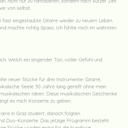
, nicht nur zu fantasieren, sondern nach kurzer Zeit
ie von selbst.
fast eingestaubte Gitarre wieder zu neuem Leben.
und machte richtig Spass. Ich fühlte mich im wahrsten
ich. Welch ein singender Ton, voller Gefühl und
he neuer Stücke für drei Instrumente: Gitarre,
sikalische Seele 30 Jahre lang gereift ohne mein
n musikalischen Ideen. Diese musikalischen Geschenke
rängt es mich Konzerte zu geben.
arre in Graz studiert, danach folgten
 und Duo-Konzerte. Das jetzige Programm besteht
ige Stücke wurden extra für die bundlose