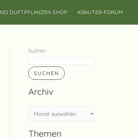
A
UND DUFTPFLANZEN SHOP
KRÄUTER-FORUM
r
c
h
i
Suchen
v
SUCHEN
Archiv
Themen