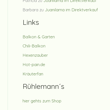
Patricia
zu
Juanilama im Direktverkauf
Barbara
zu
Juanilama im Direktverkauf
Links
Balkon & Garten
Chili-Balkon
Hexenzauber
Hot-pain.de
Kräuterfan
Rühlemann´s
hier gehts zum Shop