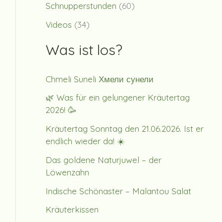
Schnupperstunden
(60)
Videos
(34)
Was ist los?
Chmeli Suneli Хмели сунели
🌿 Was für ein gelungener Kräutertag
2026! 🥳
Kräutertag Sonntag den 21.06.2026. Ist er
endlich wieder da! ☀️
Das goldene Naturjuwel – der
Löwenzahn
Indische Schönaster – Malantou Salat
Kräuterkissen