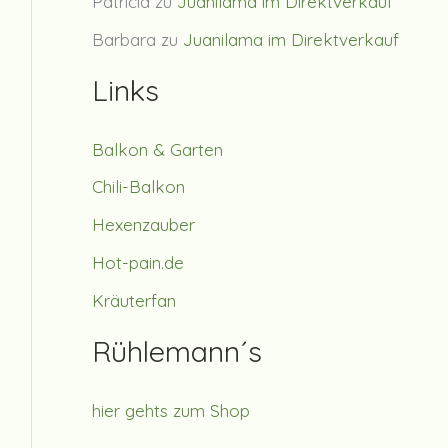
Patricia
zu
Juanilama im Direktverkauf
Barbara
zu
Juanilama im Direktverkauf
Links
Balkon & Garten
Chili-Balkon
Hexenzauber
Hot-pain.de
Kräuterfan
Rühlemann´s
hier gehts zum Shop