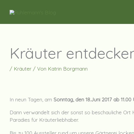
Zum
Inhalt
springen
Kräuter entdecke
/
Kräuter
/ Von
Katrin Borgmann
In neun Tagen, am
Sonntag, den 18.Juni 2017 ab 11.00
Dann verwandelt sich der sonst so beschauliche Ort 
Paradies für Kräuterliebhaber.
Bis zu 100 Aussteller rund um unsere Gärtnerei locke