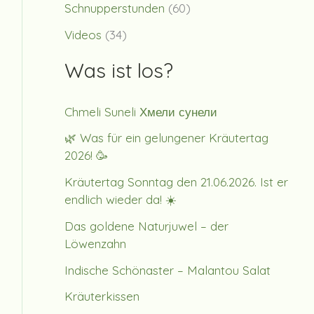
Schnupperstunden
(60)
Videos
(34)
Was ist los?
Chmeli Suneli Хмели сунели
🌿 Was für ein gelungener Kräutertag
2026! 🥳
Kräutertag Sonntag den 21.06.2026. Ist er
endlich wieder da! ☀️
Das goldene Naturjuwel – der
Löwenzahn
Indische Schönaster – Malantou Salat
Kräuterkissen