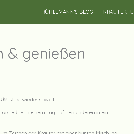
RÜHLEMANN’S BLOG
KRÄUTER- 
n & genießen
 Uhr
ist es wieder soweit:
Horstedt von einem Tag auf den anderen in ein
n im Zeichen der Kräuter mit einer bunten Mischung