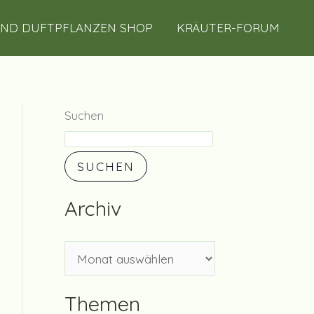
A
UND DUFTPFLANZEN SHOP
KRÄUTER-FORUM
r
c
h
i
Suchen
v
SUCHEN
Archiv
Themen