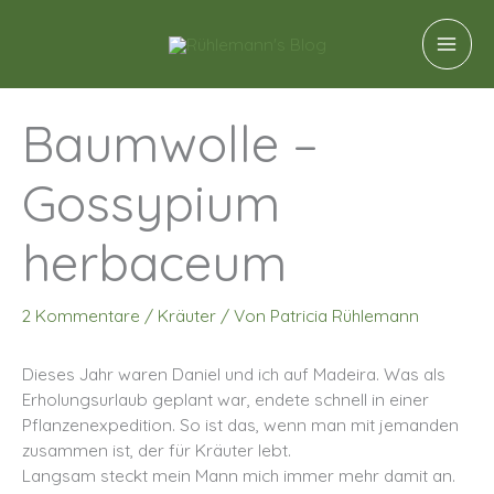
Zum
A
Inhalt
r
springen
c
h
Baumwolle –
i
Gossypium
v
herbaceum
2 Kommentare
/
Kräuter
/ Von
Patricia Rühlemann
Dieses Jahr waren Daniel und ich auf Madeira. Was als
Erholungsurlaub geplant war, endete schnell in einer
Pflanzenexpedition. So ist das, wenn man mit jemanden
zusammen ist, der für Kräuter lebt.
Langsam steckt mein Mann mich immer mehr damit an.